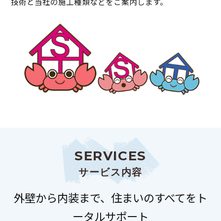
技術と当社の施工種類などをご案内します。
S
E
R
V
I
C
E
S
サービス内容
外壁から内装まで、住まいのすべてをト
ータルサポート