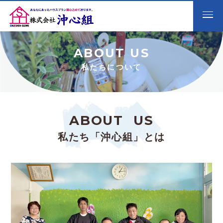
ABOUT US
私たちについて
A
B
O
U
T
U
S
私たち「沖心組」とは