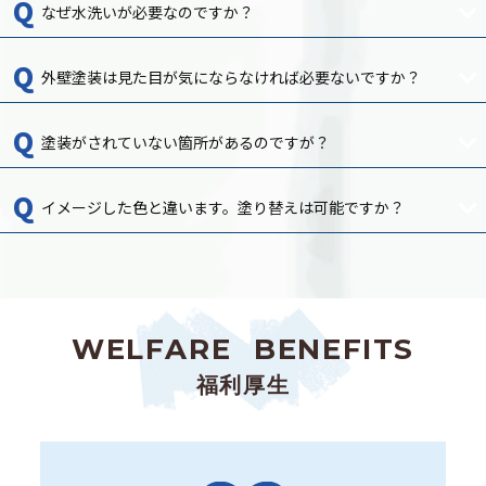
なぜ水洗いが必要なのですか？
外壁塗装は見た目が気にならなければ必要ないですか？
塗装がされていない箇所があるのですが？
イメージした色と違います。塗り替えは可能ですか？
W
E
L
F
A
R
E
B
E
N
E
F
I
T
S
福利厚生