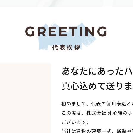
G
R
E
E
T
I
N
G
代表挨拶
あなたにあったハ
真心込めて送りま
初めまして、代表の前川泰造と
この度は、株式会社 沖心組の
ございます。
当社は建物の建築一式、断熱や