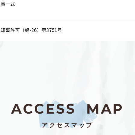
工事一式
知事許可（般-26）第3751号
A
C
C
E
S
S
M
A
P
アクセスマップ