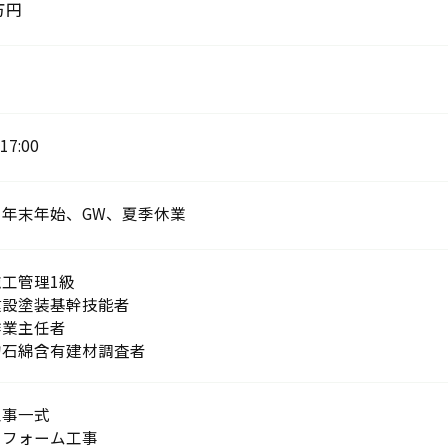
万円
17:00
、年末年始、GW、夏季休業
工管理1級
建設塗装基幹技能者
作業主任者
物石綿含有建材調査者
工事一式
リフォーム工事