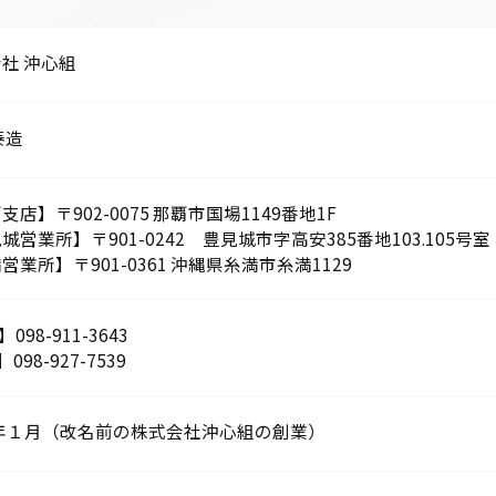
社 沖心組
泰造
支店】〒902-0075 那覇市国場1149番地1F
城営業所】〒901-0242 豊見城市字高安385番地103.105号室
営業所】〒901-0361 沖縄県糸満市糸満1129
】098-911-3643
】098-927-7539
9年１月（改名前の株式会社沖心組の創業）