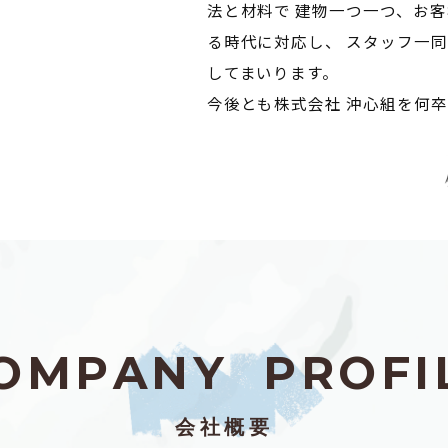
法と材料で 建物一つ一つ、お
る時代に対応し、 スタッフ一
してまいります。
今後とも株式会社 沖心組を何
O
M
P
A
N
Y
P
R
O
F
I
会社概要