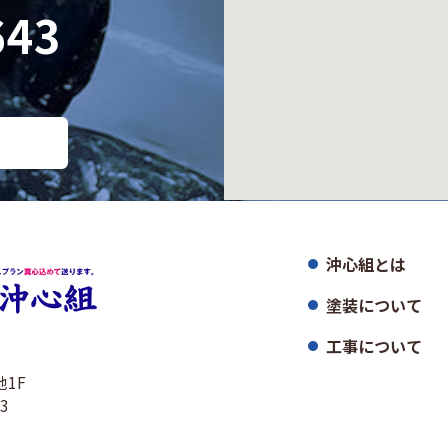
643
沖心組とは
塗装について
工事について
地1F
43