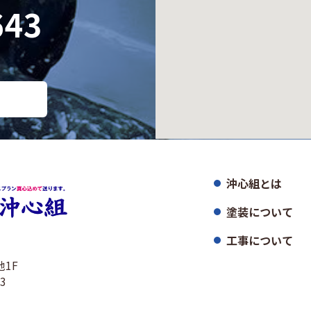
643
沖心組とは
塗装について
工事について
地1F
43