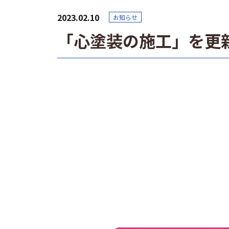
2023.02.10
お知らせ
「心塗装の施工」を更
投
稿
ナ
ビ
ゲ
ー
シ
ョ
ン